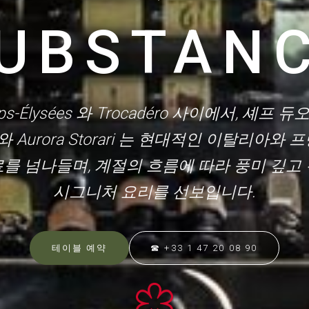
UBSTAN
s-Élysées 와 Trocadéro 사이에서, 셰프 듀오 
ni 와 Aurora Storari 는 현대적인 이탈리아와
를 넘나들며, 계절의 흐름에 따라 풍미 깊고
시그니처 요리를 선보입니다.
테이블 예약
☎ +33 1 47 20 08 90