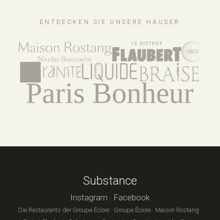
ENTDECKEN SIE UNSERE HÄUSER
Substance
Instagram
·
Facebook
Die Restaurants der Groupe Éclore :
Groupe Éclore
·
Maison Rostang
·