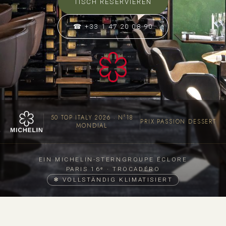
TISCH RESERVIEREN
☎ +33 1 47 20 08 90
50 TOP ITALY 2026 · N°18
PRIX PASSION DESSERT
MONDIAL
EIN MICHELIN-STERN
GROUPE ÉCLORE
PARIS 16ᵉ · TROCADÉRO
❄ VOLLSTÄNDIG KLIMATISIERT