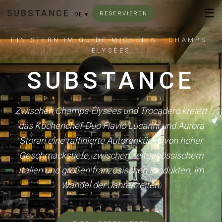
☰
SUBSTANCE
RESERVIEREN
DE
▾
EIN STERN IM GUIDE MICHELIN · CHAMPS-
ÉLYSÉES
SUBSTANCE
Zwischen Champs-Élysées und Trocadéro kreiert
das Küchenchef-Duo Flavio Lucarini und Aurora
Storari eine raffinierte Autorenküche von hoher
Geschmackstiefe, zwischen zeitgenössischem
Italien und großen französischen Produkten, im
Wandel der Jahreszeiten.