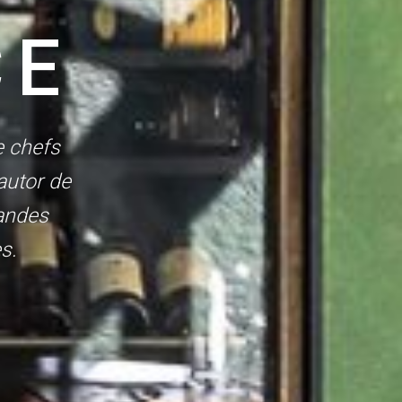
CE
e chefs
autor de
randes
s.