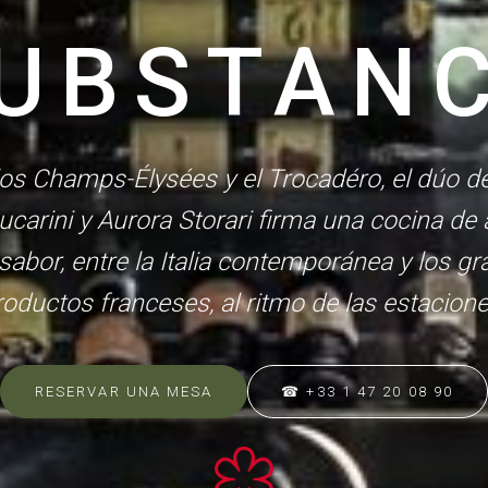
UBSTAN
los Champs-Élysées y el Trocadéro, el dúo d
Lucarini y Aurora Storari firma una cocina de 
sabor, entre la Italia contemporánea y los g
roductos franceses, al ritmo de las estacione
RESERVAR UNA MESA
☎ +33 1 47 20 08 90