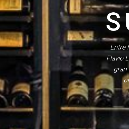
S
Entre 
Flavio 
gran 
p